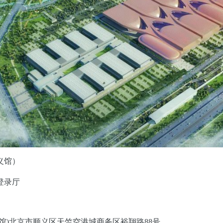
义馆）
登录厅
馆)北京市顺义区天竺空港城商务区裕翔路88号