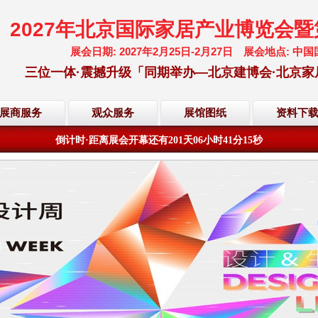
2027年北京国际家居产业博览会
展会日期: 2027年2月25日-2月27日 展会地点:
三位一体·震撼升级「同期举办—北京建博会·北京家
展商服务
观众服务
展馆图纸
资料下
欢迎访问·2027年北京国际家居产业博览会·大会网站
倒计时·距离展会开幕还有
201
天
06
小时
41
分
14
秒
欢迎访问·2027年北京国际家居产业博览会·大会网站
倒计时·距离展会开幕还有
201
天
06
小时
41
分
14
秒