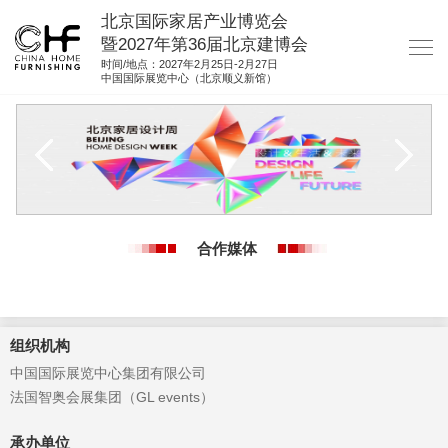
北京国际家居产业博览会
暨2027年第36届北京建博会
时间/地点：2027年2月25日-2月27日
中国国际展览中心（北京顺义新馆）
网站首页
关于我们
展商服务
观众服务
合作媒体
展馆图纸
资料下载
集团展会
组织机构
中国国际展览中心集团有限公司
参展联络
法国智奥会展集团（GL events）
承办单位