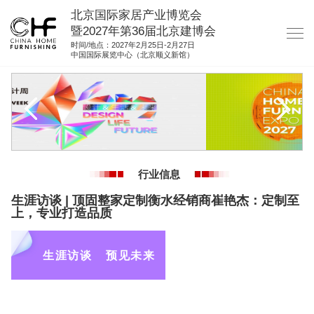
北京国际家居产业博览会
暨2027年第36届北京建博会
时间/地点：2027年2月25日-2月27日
中国国际展览中心（北京顺义新馆）
网站首页
关于我们
展商服务
观众服务
行业信息
展馆图纸
生涯访谈 | 顶固整家定制衡水经销商崔艳杰：定制至
资料下载
上，专业打造品质
集团展会
生涯访谈
预见未来
参展联络