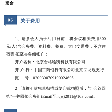
览会
0
6
关于费用
1、请参会人员于3月1日前，将会议相关费用800
元/人(含会务费、资料费、餐费、大巴交通费，不含住
宿费)汇至会务组账户：
开户名称：北京台格喻凯科技有限公司
开 户 行：中国工商银行有限公司北京回龙观支行
账 号：0200300709100024605
2、请将汇款凭单扫描或复印或拍照后，与“会议回
执”一并回传会务组(Email至hqwj2011@163.com)。